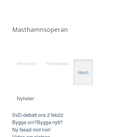
Masthamnsoperan
PROJEKTET
FÖRENINGEN
Hem
Nyheter
SvD-debatt ons 2 feb22
Bygga om?Bygga nytt?
Ny fasad mot norr
Video om platsen