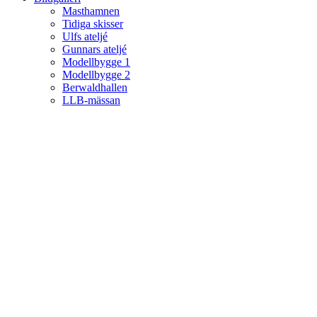
Masthamnen
Tidiga skisser
Ulfs ateljé
Gunnars ateljé
Modellbygge 1
Modellbygge 2
Berwaldhallen
LLB-mässan