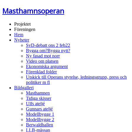
Masthamnsoperan
Projektet
Föreningen
Hem
Nyheter
SvD-debatt ons 2 feb22
Bygga om?Bygga nytt?
Ny fasad mot norr
Video om platsen
Ekonomiska argument
Förenklad folder
Utskick till Operans styrelse, ledningsgrupp, press och
politiker m fl
Bildgalleri
Masthamnen
Tidiga skisser
Ulfs ateljé
Gunnars ateljé
Modellbygge 1
Modellbygge 2
Berwaldhallen
LLB-mässan