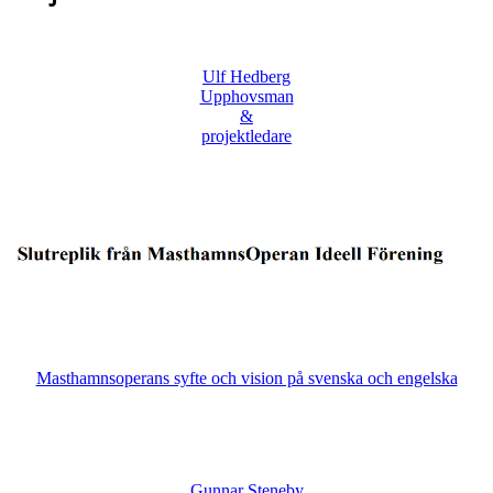
Ulf Hedberg
Upphovsman
&
projektledare
Masthamnsoperans syfte och vision på svenska och engelska
Gunnar Steneby